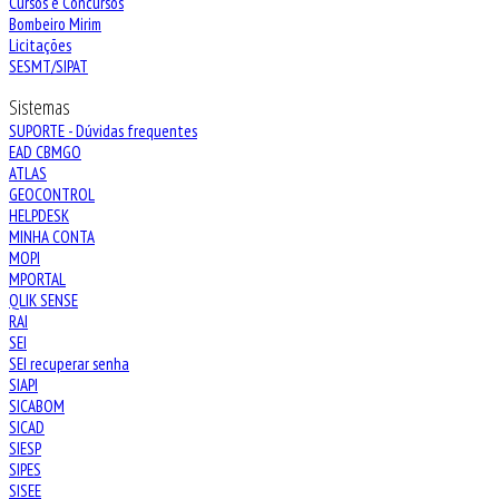
Cursos e Concursos
Bombeiro Mirim
Licitações
SESMT/SIPAT
Sistemas
SUPORTE - Dúvidas frequentes
EAD CBMGO
ATLAS
GEOCONTROL
HELPDESK
MINHA CONTA
MOPI
MPORTAL
QLIK SENSE
RAI
SEI
SEI recuperar senha
SIAPI
SICABOM
SICAD
SIESP
SIPES
SISEE