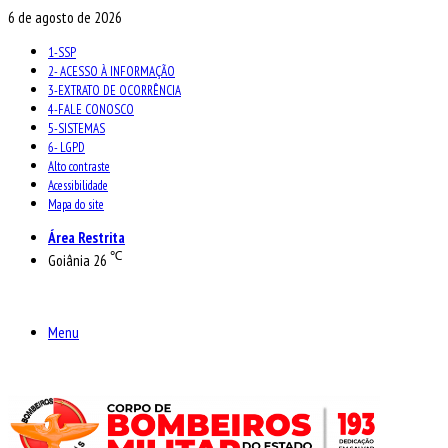
6 de agosto de 2026
1-SSP
2- ACESSO À INFORMAÇÃO
3-EXTRATO DE OCORRÊNCIA
4-FALE CONOSCO
5-SISTEMAS
6- LGPD
Alto contraste
Acessibilidade
Mapa do site
Área Restrita
℃
Goiânia
26
Menu