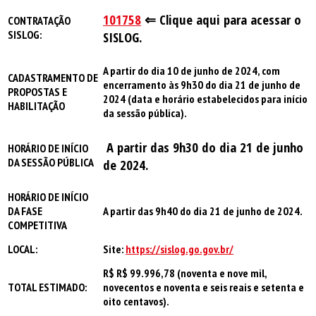
101758
⇐
Clique aqui para acessar o
CONTRATAÇÃO
SISLOG:
SISLOG.
A partir do dia 10 de junho de 2024
, com
CADASTRAMENTO DE
encerramento à
s 9h30 do dia 21 de junho de
PROPOSTAS E
2024
(data e horário estabelecidos para início
HABILITAÇÃO
da sessão pública).
A partir das 9h30 do dia 21 de junho
HORÁRIO DE INÍCIO
DA SESSÃO PÚBLICA
de 2024.
HORÁRIO DE INÍCIO
DA FASE
A partir das 9h40 do dia 21 de junho de 2024.
COMPETITIVA
LOCAL:
Site:
https://sislog.go.gov.br/
R$ R$ 99.996,78 (noventa e nove mil,
TOTAL ESTIMADO:
novecentos e noventa e seis reais e setenta e
oito centavos)
.