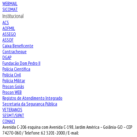
WEBMAIL
SICOMAT
Institucional
ACS
AOFMIL
ASSEGO
ASSOF
Caixa Beneficente
Contracheque
DGAP
Fundação Dom Pedro II
Polícia Científica
Polícia Civil
Polícia Militar
Procon Goiás
Procon WEB
Registro de Atendimento Integrado
Secretaria da Segurança Pública
VETERANOS
SESMT/SIPAT
CONACI
Avenida C-206 esquina com Avenida C-198, Jardim América – Goiânia-GO – CEP
74270-060 / Telefone: 62 3201-2000 / E-mail: