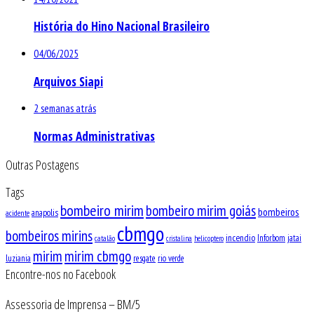
História do Hino Nacional Brasileiro
04/06/2025
Arquivos Siapi
2 semanas atrás
Normas Administrativas
Outras Postagens
Tags
bombeiro mirim
bombeiro mirim goiás
bombeiros
anapolis
acidente
cbmgo
bombeiros mirins
incendio
Inforbom
jatai
catalão
cristalina
helicoptero
mirim
mirim cbmgo
luziania
resgate
rio verde
Encontre-nos no Facebook
Assessoria de Imprensa – BM/5