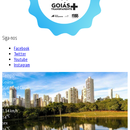
Siga-nos
Facebook
Twitter
Youtube
Instagram
Tempo
Goiânia
Scattered Clouds
℃
28
28º - 28º
26%
1.54 km/h
℃
34
sex
℃
36