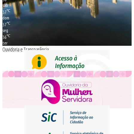
sáb
℃
37
dom
℃
37
seg
℃
36
ter
Ouvidoria e Transparência