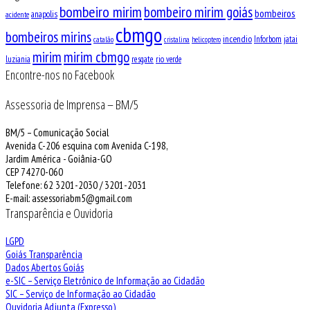
bombeiro mirim
bombeiro mirim goiás
bombeiros
anapolis
acidente
cbmgo
bombeiros mirins
incendio
Inforbom
jatai
catalão
cristalina
helicoptero
mirim
mirim cbmgo
luziania
resgate
rio verde
Encontre-nos no Facebook
Assessoria de Imprensa – BM/5
BM/5 – Comunicação Social
Avenida C-206 esquina com Avenida C-198,
Jardim América - Goiânia-GO
CEP 74270-060
Telefone: 62 3201-2030 / 3201-2031
E-mail: assessoriabm5@gmail.com
Transparência e Ouvidoria
LGPD
Goiás Transparência
Dados Abertos Goiás
e-SIC – Serviço Eletrônico de Informação ao Cidadão
SIC – Serviço de Informação ao Cidadão
Ouvidoria Adjunta (Expresso)