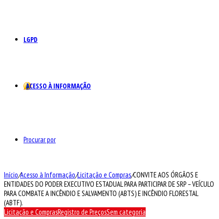
LGPD
ACESSO À INFORMAÇÃO
Procurar por
Início
/
Acesso à Informação
/
Licitação e Compras
/
CONVITE AOS ÓRGÃOS E
ENTIDADES DO PODER EXECUTIVO ESTADUAL PARA PARTICIPAR DE SRP – VEÍCULO
PARA COMBATE A INCÊNDIO E SALVAMENTO (ABTS) E INCÊNDIO FLORESTAL
(ABTF).
Licitação e Compras
Registro de Preços
Sem categoria