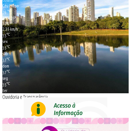
Céu Limpo
℃
26
33º - 26º
32%
2.35 km/h
℃
33
sex
℃
35
sáb
℃
37
dom
℃
37
seg
℃
35
ter
Ouvidoria e Transparência