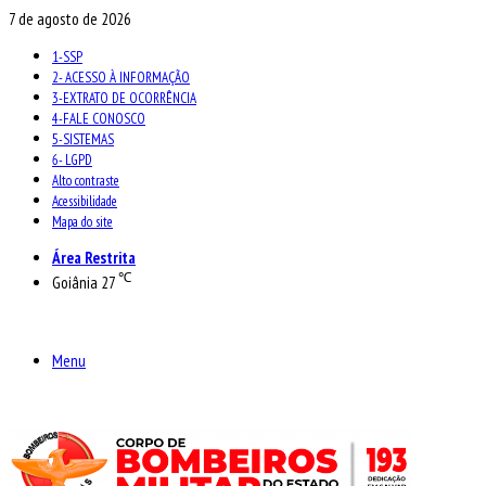
7 de agosto de 2026
1-SSP
2- ACESSO À INFORMAÇÃO
3-EXTRATO DE OCORRÊNCIA
4-FALE CONOSCO
5-SISTEMAS
6- LGPD
Alto contraste
Acessibilidade
Mapa do site
Área Restrita
℃
Goiânia
27
Menu