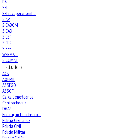
RAI
SEI
SEI recuperar senha
SIAPI
SICABOM
SICAD
SIESP
SIPES
SISEE
WEBMAIL
SICOMAT
Institucional
ACS
AOFMIL
ASSEGO
ASSOF
Caixa Beneficente
Contracheque
DGAP
Fundação Dom Pedro II
Polícia Científica
Polícia Civil
Polícia Militar
Procon Goiás