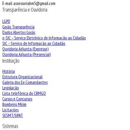
E-mail: assessoriabm5@gmail.com
Transparência e Ouvidoria
LGPD
Goiás Transparência
Dados Abertos Goiás
e-SIC – Serviço Eletrônico de Informação ao Cidadão
SIC – Serviço de Informação ao Cidadão
Ouvidoria Adjunta (Expresso)
Ouvidoria Adjunta (Presencial)
Instituição
História
Estrutura Organizacional
Galeria dos Ex-Comandantes
Legislação
Lista telefônica do CBMGO
Cursos e Concursos
Bombeiro Mirim
Licitações
SESMT/SIPAT
Sistemas