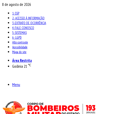
8 de agosto de 2026
1-SSP
2- ACESSO À INFORMAÇÃO
3-EXTRATO DE OCORRÊNCIA
4-FALE CONOSCO
5-SISTEMAS
6- LGPD
Alto contraste
Acessibilidade
Mapa do site
Área Restrita
℃
Goiânia
21
Menu