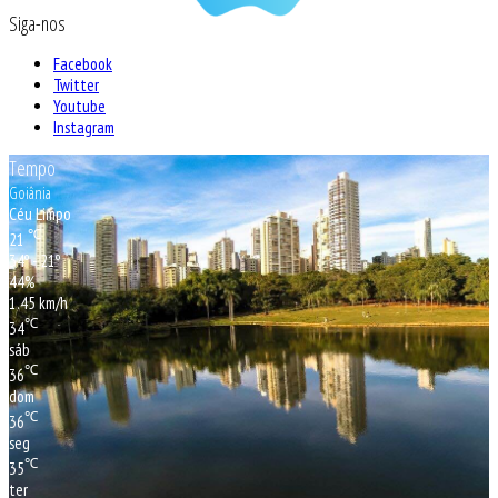
Siga-nos
Facebook
Twitter
Youtube
Instagram
Tempo
Goiânia
Céu Limpo
℃
21
34º - 21º
44%
1.45 km/h
℃
34
sáb
℃
36
dom
℃
36
seg
℃
35
ter