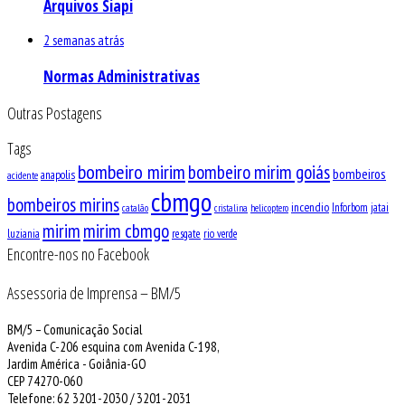
Arquivos Siapi
2 semanas atrás
Normas Administrativas
Outras Postagens
Tags
bombeiro mirim
bombeiro mirim goiás
bombeiros
anapolis
acidente
cbmgo
bombeiros mirins
incendio
Inforbom
jatai
catalão
cristalina
helicoptero
mirim
mirim cbmgo
luziania
resgate
rio verde
Encontre-nos no Facebook
Assessoria de Imprensa – BM/5
BM/5 – Comunicação Social
Avenida C-206 esquina com Avenida C-198,
Jardim América - Goiânia-GO
CEP 74270-060
Telefone: 62 3201-2030 / 3201-2031