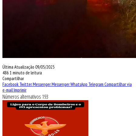
Última Atualização 09/05/2023
486
1 minuto de leitura
Compartilhar
Facebook
Twitter
Messenger
Messenger
WhatsApp
Telegram
Compartilhar via
e-mail
Imprimir
Números alternativos 193