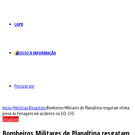
LGPD
ACESSO À INFORMAÇÃO
Procurar por
Início
/
+Notícias
/
Desastres
/
Bombeiros Militares de Planaltina resgatam vítima
presa às ferragens em acidente na GO-230
Desastres
Bombeiros Militares de Planaltina resgatam