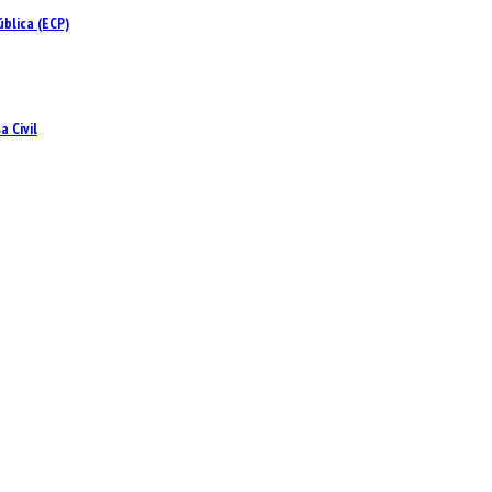
blica (ECP)
 Civil