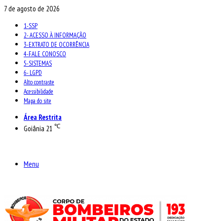
7 de agosto de 2026
1-SSP
2- ACESSO À INFORMAÇÃO
3-EXTRATO DE OCORRÊNCIA
4-FALE CONOSCO
5-SISTEMAS
6- LGPD
Alto contraste
Acessibilidade
Mapa do site
Área Restrita
℃
Goiânia
21
Menu