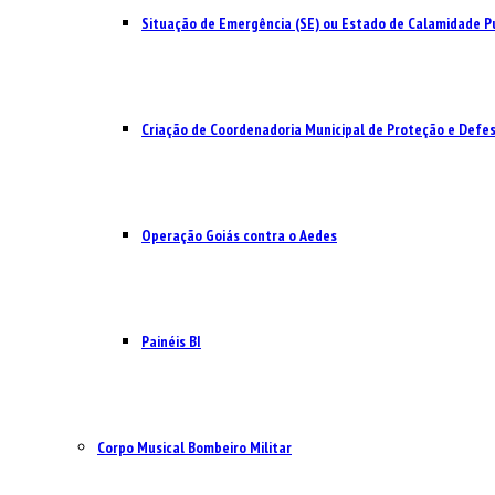
Situação de Emergência (SE) ou Estado de Calamidade Pú
Criação de Coordenadoria Municipal de Proteção e Defesa
Operação Goiás contra o Aedes
Painéis BI
Corpo Musical Bombeiro Militar