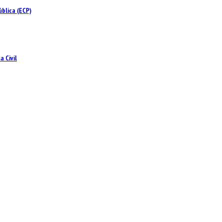
blica (ECP)
 Civil