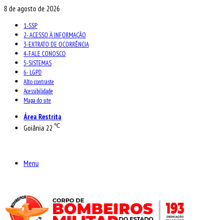
8 de agosto de 2026
1-SSP
2- ACESSO À INFORMAÇÃO
3-EXTRATO DE OCORRÊNCIA
4-FALE CONOSCO
5-SISTEMAS
6- LGPD
Alto contraste
Acessibilidade
Mapa do site
Área Restrita
℃
Goiânia
22
Menu