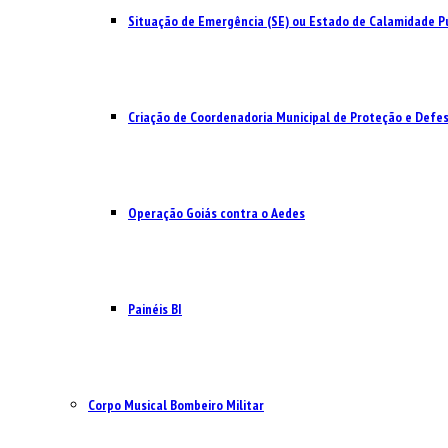
Situação de Emergência (SE) ou Estado de Calamidade Pú
Criação de Coordenadoria Municipal de Proteção e Defesa
Operação Goiás contra o Aedes
Painéis BI
Corpo Musical Bombeiro Militar