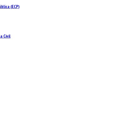
blica (ECP)
 Civil