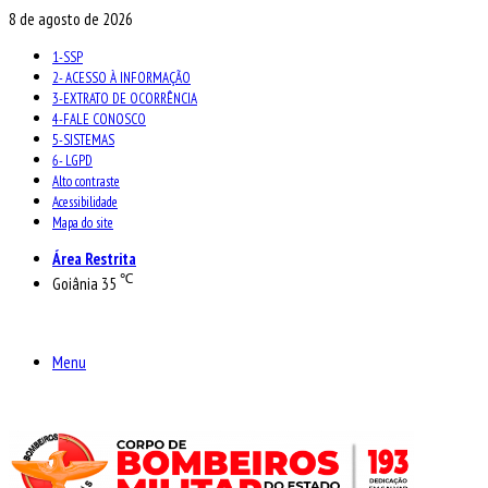
8 de agosto de 2026
1-SSP
2- ACESSO À INFORMAÇÃO
3-EXTRATO DE OCORRÊNCIA
4-FALE CONOSCO
5-SISTEMAS
6- LGPD
Alto contraste
Acessibilidade
Mapa do site
Área Restrita
℃
Goiânia
35
Menu