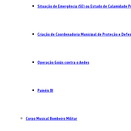
Situação de Emergência (SE) ou Estado de Calamidade Pú
Criação de Coordenadoria Municipal de Proteção e Defesa
Operação Goiás contra o Aedes
Painéis BI
Corpo Musical Bombeiro Militar