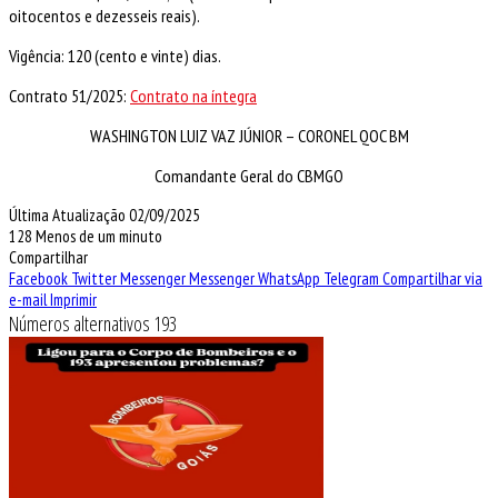
oitocentos e dezesseis reais).
Vigência: 120 (cento e vinte) dias.
Contrato 51/2025:
Contrato na íntegra
WASHINGTON LUIZ VAZ JÚNIOR – CORONEL QOC BM
Comandante Geral do CBMGO
Última Atualização 02/09/2025
128
Menos de um minuto
Compartilhar
Facebook
Twitter
Messenger
Messenger
WhatsApp
Telegram
Compartilhar via
e-mail
Imprimir
Números alternativos 193