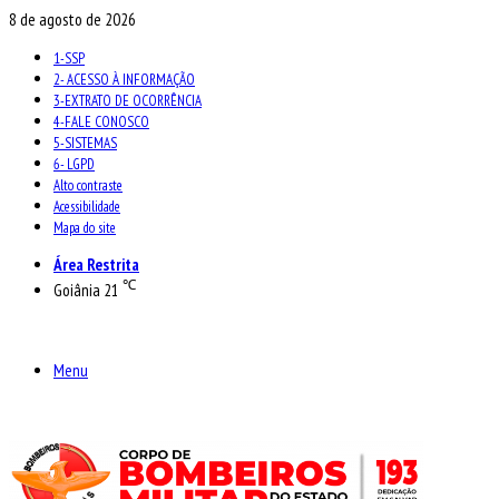
8 de agosto de 2026
1-SSP
2- ACESSO À INFORMAÇÃO
3-EXTRATO DE OCORRÊNCIA
4-FALE CONOSCO
5-SISTEMAS
6- LGPD
Alto contraste
Acessibilidade
Mapa do site
Área Restrita
℃
Goiânia
21
Menu