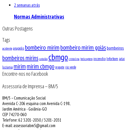
2 semanas atrás
Normas Administrativas
Outras Postagens
Tags
bombeiro mirim
bombeiro mirim goiás
bombeiros
anapolis
acidente
cbmgo
bombeiros mirins
incendio
Inforbom
jatai
catalão
cristalina
helicoptero
mirim
mirim cbmgo
luziania
resgate
rio verde
Encontre-nos no Facebook
Assessoria de Imprensa – BM/5
BM/5 – Comunicação Social
Avenida C-206 esquina com Avenida C-198,
Jardim América - Goiânia-GO
CEP 74270-060
Telefone: 62 3201-2030 / 3201-2031
E-mail: assessoriabm5@gmail.com