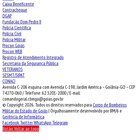
Caixa Beneficente
Contracheque
DGAP
Fundação Dom Pedro II
Polícia Científica
Polícia Civil
Polícia Militar
Procon Goiás
Procon WEB
Registro de Atendimento Integrado
Secretaria da Segurança Pública
VETERANOS
SESMT/SIPAT
CONACI
Avenida C-206 esquina com Avenida C-198, Jardim América – Goiânia-GO – CEP
74270-060 / Telefone: 62 3201-2000 / E-mail:
comandogeral.cbmgo@goias.gov.br
© Copyright 2026, Todos os direitos reservados para
Corpo de Bombeiros
Militar do Estado de Goiás
| Orgulhosamente desenvolvido por BM/6 e
Gerência de Informática
Facebook
Twitter
WhatsApp
Telegram
Botão Voltar ao topo