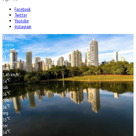
Facebook
Twitter
Youtube
Instagram
Tempo
Goiânia
Céu Limpo
℃
21
34º - 21º
44%
1.45 km/h
℃
34
sáb
℃
36
dom
℃
36
seg
℃
35
ter
℃
34