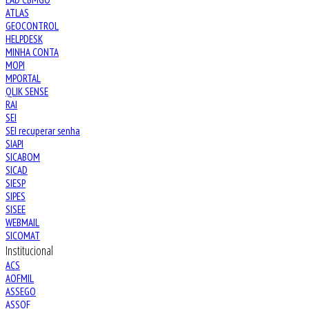
ATLAS
GEOCONTROL
HELPDESK
MINHA CONTA
MOPI
MPORTAL
QLIK SENSE
RAI
SEI
SEI recuperar senha
SIAPI
SICABOM
SICAD
SIESP
SIPES
SISEE
WEBMAIL
SICOMAT
Institucional
ACS
AOFMIL
ASSEGO
ASSOF