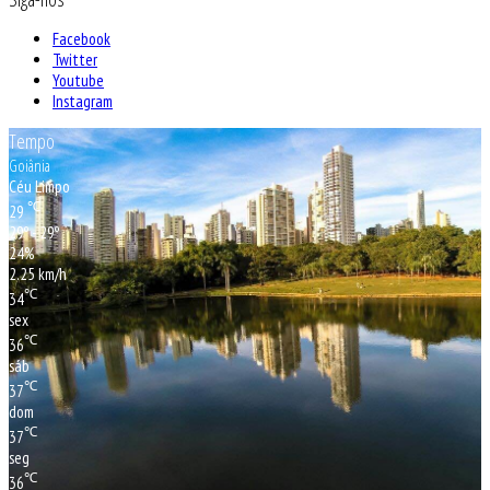
Facebook
Twitter
Youtube
Instagram
Tempo
Goiânia
Céu Limpo
℃
29
29º - 29º
24%
2.25 km/h
℃
34
sex
℃
36
sáb
℃
37
dom
℃
37
seg
℃
36