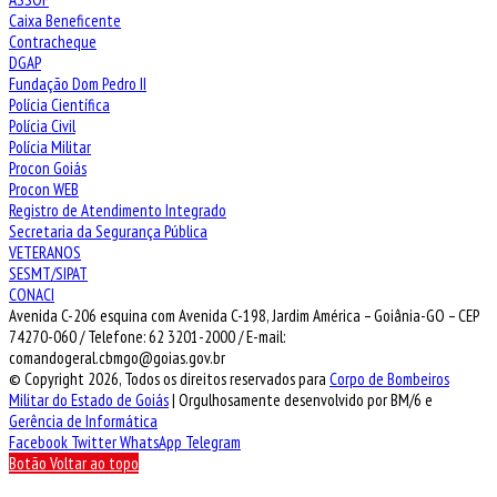
Caixa Beneficente
Contracheque
DGAP
Fundação Dom Pedro II
Polícia Científica
Polícia Civil
Polícia Militar
Procon Goiás
Procon WEB
Registro de Atendimento Integrado
Secretaria da Segurança Pública
VETERANOS
SESMT/SIPAT
CONACI
Avenida C-206 esquina com Avenida C-198, Jardim América – Goiânia-GO – CEP
74270-060 / Telefone: 62 3201-2000 / E-mail:
comandogeral.cbmgo@goias.gov.br
© Copyright 2026, Todos os direitos reservados para
Corpo de Bombeiros
Militar do Estado de Goiás
| Orgulhosamente desenvolvido por BM/6 e
Gerência de Informática
Facebook
Twitter
WhatsApp
Telegram
Botão Voltar ao topo