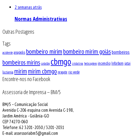
2 semanas atrás
Normas Administrativas
Outras Postagens
Tags
bombeiro mirim
bombeiro mirim goiás
bombeiros
anapolis
acidente
cbmgo
bombeiros mirins
incendio
Inforbom
jatai
catalão
cristalina
helicoptero
mirim
mirim cbmgo
luziania
resgate
rio verde
Encontre-nos no Facebook
Assessoria de Imprensa – BM/5
BM/5 – Comunicação Social
Avenida C-206 esquina com Avenida C-198,
Jardim América - Goiânia-GO
CEP 74270-060
Telefone: 62 3201-2030 / 3201-2031
E-mail: assessoriabm5@gmail.com