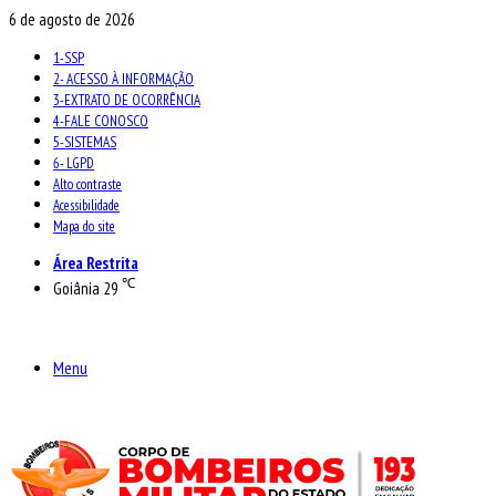
6 de agosto de 2026
1-SSP
2- ACESSO À INFORMAÇÃO
3-EXTRATO DE OCORRÊNCIA
4-FALE CONOSCO
5-SISTEMAS
6- LGPD
Alto contraste
Acessibilidade
Mapa do site
Área Restrita
℃
Goiânia
29
Menu