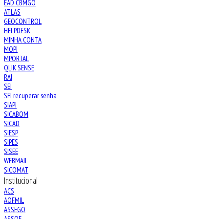
EAD CBMGO
ATLAS
GEOCONTROL
HELPDESK
MINHA CONTA
MOPI
MPORTAL
QLIK SENSE
RAI
SEI
SEI recuperar senha
SIAPI
SICABOM
SICAD
SIESP
SIPES
SISEE
WEBMAIL
SICOMAT
Institucional
ACS
AOFMIL
ASSEGO
ASSOF