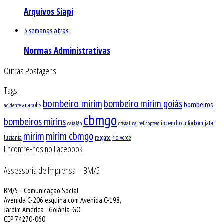
Arquivos Siapi
3 semanas atrás
Normas Administrativas
Outras Postagens
Tags
bombeiro mirim
bombeiro mirim goiás
bombeiros
anapolis
acidente
cbmgo
bombeiros mirins
incendio
Inforbom
jatai
catalão
cristalina
helicoptero
mirim
mirim cbmgo
luziania
resgate
rio verde
Encontre-nos no Facebook
Assessoria de Imprensa – BM/5
BM/5 – Comunicação Social
Avenida C-206 esquina com Avenida C-198,
Jardim América - Goiânia-GO
CEP 74270-060