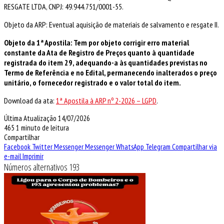
RESGATE LTDA, CNPJ: 49.944.751/0001-55.
Objeto da ARP: Eventual aquisição de materiais de salvamento e resgate II.
Objeto da 1ª Apostila: Tem por objeto corrigir erro material
constante da Ata de Registro de Preços quanto à quantidade
registrada do item 29, adequando-a às quantidades previstas no
Termo de Referência e no Edital, permanecendo inalterados o preço
unitário, o fornecedor registrado e o valor total do item.
Download da ata:
1ª Apostila à ARP nº 2-2026 – LGPD
.
Última Atualização 14/07/2026
465
1 minuto de leitura
Compartilhar
Facebook
Twitter
Messenger
Messenger
WhatsApp
Telegram
Compartilhar via
e-mail
Imprimir
Números alternativos 193