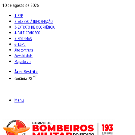
10 de agosto de 2026
1-SSP
2- ACESSO À INFORMAÇÃO
3-EXTRATO DE OCORRÊNCIA
4-FALE CONOSCO
5-SISTEMAS
6- LGPD
Alto contraste
Acessibilidade
Mapa do site
Área Restrita
℃
Goiânia
28
Menu