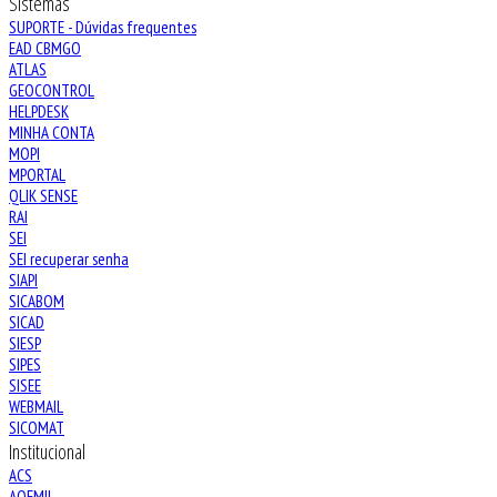
Sistemas
SUPORTE - Dúvidas frequentes
EAD CBMGO
ATLAS
GEOCONTROL
HELPDESK
MINHA CONTA
MOPI
MPORTAL
QLIK SENSE
RAI
SEI
SEI recuperar senha
SIAPI
SICABOM
SICAD
SIESP
SIPES
SISEE
WEBMAIL
SICOMAT
Institucional
ACS
AOFMIL