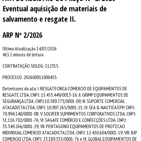
Eventual aquisição de materiais de
salvamento e resgate II.
ARP Nº 2/2026
Última Atualização 14/07/2026
465
1 minuto de leitura
CONTRATAÇÃO SISLOG: 112315.
PROCESSO: 202600011000455.
Detentores da ata: I. RESGATECNICA COMERCIO DE EQUIPAMENTOS DE
RESGATE LTDA, CNPJ: 15.453.449/0013-16; II. GRIMP EQUIPAMENTOS DE
SEGURANÇA LTDA, CNPJ:10.589.773/0001-09; III. SUPORTE COMERCIAL
ATACADISTA LTDA, CNPJ: 10.907.265/0001-21; IV. SEA & NAUTICA EPP, CNPJ:
70.994.140/0001-08; V. SOLVEER SUPRIMENTOS CORPORATIVOS LTDA, CNPJ:
51.116.702/0001-76; VI. SAGAFE COMÉRCIO E CONFECÇÕES LTDA, CNPJ:
35.349.266/0001-29; VII. PENTAGONO EQUIPAMENTOS DE PROTECAO
INDIVIDUAL COMERCIO ATACADISTA LTDA, CNPJ: 12.450.604/0001-19; VIII. BJP
COMERCIO LTDA, CNPJ: 23.189.355/0001-76 e IX. GLOBAL EQUIPAMENTOS DE