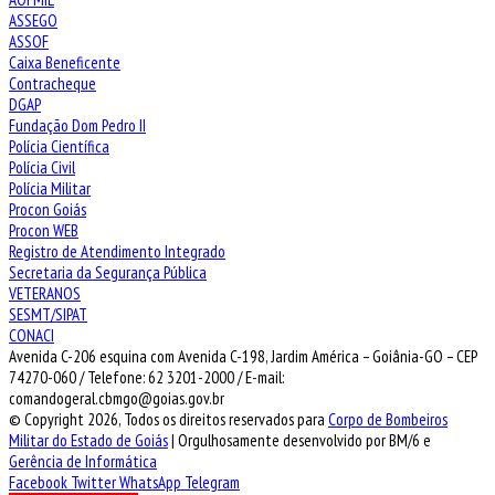
ASSEGO
ASSOF
Caixa Beneficente
Contracheque
DGAP
Fundação Dom Pedro II
Polícia Científica
Polícia Civil
Polícia Militar
Procon Goiás
Procon WEB
Registro de Atendimento Integrado
Secretaria da Segurança Pública
VETERANOS
SESMT/SIPAT
CONACI
Avenida C-206 esquina com Avenida C-198, Jardim América – Goiânia-GO – CEP
74270-060 / Telefone: 62 3201-2000 / E-mail:
comandogeral.cbmgo@goias.gov.br
© Copyright 2026, Todos os direitos reservados para
Corpo de Bombeiros
Militar do Estado de Goiás
| Orgulhosamente desenvolvido por BM/6 e
Gerência de Informática
Facebook
Twitter
WhatsApp
Telegram