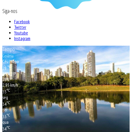
Siga-nos
Facebook
Twitter
Youtube
Instagram
Tempo
Goiânia
Céu Limpo
℃
28
35º - 28º
28%
2.95 km/h
℃
35
seg
℃
34
ter
℃
33
qua
℃
34