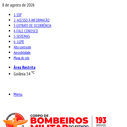
8 de agosto de 2026
1-SSP
2- ACESSO À INFORMAÇÃO
3-EXTRATO DE OCORRÊNCIA
4-FALE CONOSCO
5-SISTEMAS
6- LGPD
Alto contraste
Acessibilidade
Mapa do site
Área Restrita
℃
Goiânia
34
Menu