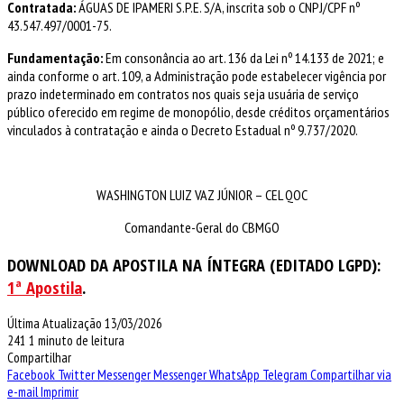
Contratada:
ÁGUAS DE IPAMERI S.P.E. S/A, inscrita sob o CNPJ/CPF nº
43.547.497/0001-75.
Fundamentação:
Em consonância ao art. 136 da Lei nº 14.133 de 2021; e
ainda conforme o art. 109, a Administração pode estabelecer vigência por
prazo indeterminado em contratos nos quais seja usuária de serviço
público oferecido em regime de monopólio, desde créditos orçamentários
vinculados à contratação e ainda o Decreto Estadual nº 9.737/2020.
WASHINGTON LUIZ VAZ JÚNIOR – CEL QOC
Comandante-Geral do CBMGO
DOWNLOAD DA APOSTILA NA ÍNTEGRA (EDITADO LGPD):
1ª Apostila
.
Última Atualização 13/03/2026
241
1 minuto de leitura
Compartilhar
Facebook
Twitter
Messenger
Messenger
WhatsApp
Telegram
Compartilhar via
e-mail
Imprimir