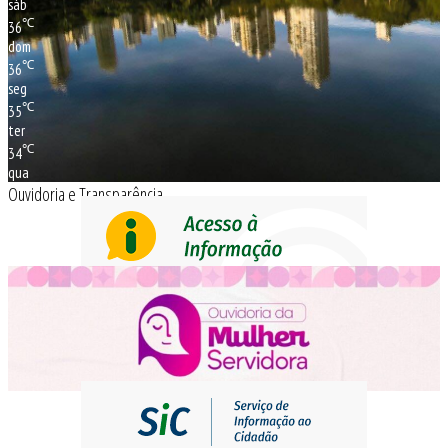
sáb
℃
36
dom
℃
36
seg
℃
35
ter
℃
34
qua
Ouvidoria e Transparência