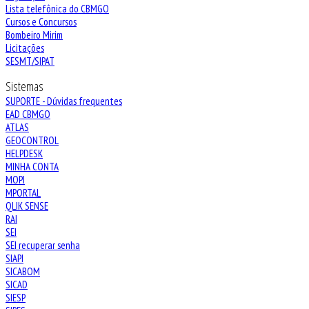
Lista telefônica do CBMGO
Cursos e Concursos
Bombeiro Mirim
Licitações
SESMT/SIPAT
Sistemas
SUPORTE - Dúvidas frequentes
EAD CBMGO
ATLAS
GEOCONTROL
HELPDESK
MINHA CONTA
MOPI
MPORTAL
QLIK SENSE
RAI
SEI
SEI recuperar senha
SIAPI
SICABOM
SICAD
SIESP