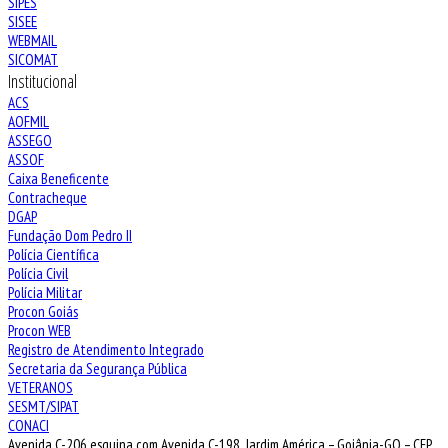
SIPES
SISEE
WEBMAIL
SICOMAT
Institucional
ACS
AOFMIL
ASSEGO
ASSOF
Caixa Beneficente
Contracheque
DGAP
Fundação Dom Pedro II
Polícia Científica
Polícia Civil
Polícia Militar
Procon Goiás
Procon WEB
Registro de Atendimento Integrado
Secretaria da Segurança Pública
VETERANOS
SESMT/SIPAT
CONACI
Avenida C-206 esquina com Avenida C-198, Jardim América – Goiânia-GO – CEP