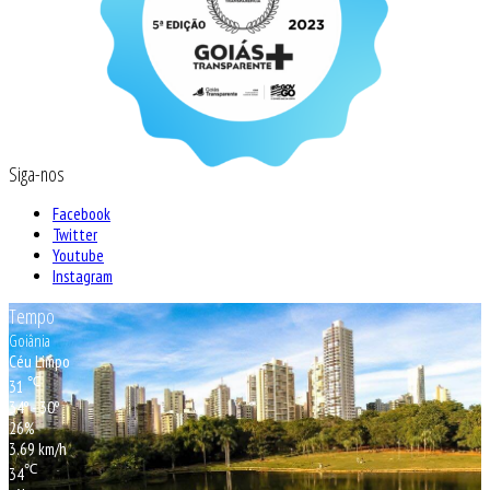
Siga-nos
Facebook
Twitter
Youtube
Instagram
Tempo
Goiânia
Céu Limpo
℃
31
34º - 30º
26%
3.69 km/h
℃
34