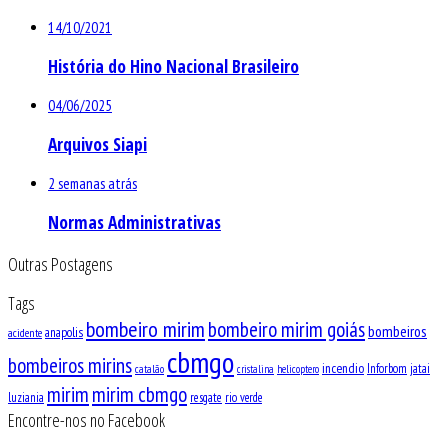
14/10/2021
História do Hino Nacional Brasileiro
04/06/2025
Arquivos Siapi
2 semanas atrás
Normas Administrativas
Outras Postagens
Tags
bombeiro mirim
bombeiro mirim goiás
bombeiros
anapolis
acidente
cbmgo
bombeiros mirins
incendio
Inforbom
jatai
catalão
cristalina
helicoptero
mirim
mirim cbmgo
luziania
resgate
rio verde
Encontre-nos no Facebook