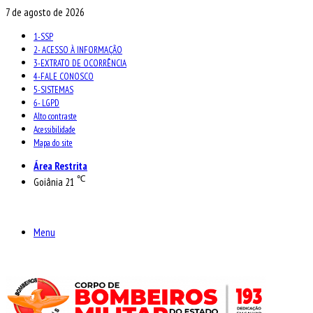
7 de agosto de 2026
1-SSP
2- ACESSO À INFORMAÇÃO
3-EXTRATO DE OCORRÊNCIA
4-FALE CONOSCO
5-SISTEMAS
6- LGPD
Alto contraste
Acessibilidade
Mapa do site
Área Restrita
℃
Goiânia
21
Menu