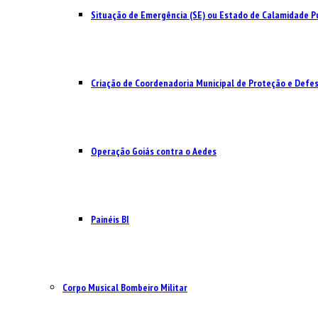
Situação de Emergência (SE) ou Estado de Calamidade Pú
Criação de Coordenadoria Municipal de Proteção e Defesa
Operação Goiás contra o Aedes
Painéis BI
Corpo Musical Bombeiro Militar