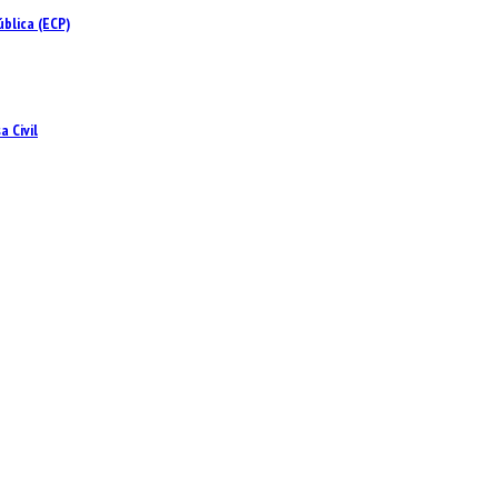
blica (ECP)
 Civil