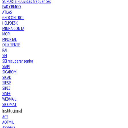
SUPORTE - Dúvidas frequentes
EAD CBMGO
ATLAS
GEOCONTROL
HELPDESK
MINHA CONTA
MOPI
MPORTAL
QLIK SENSE
RAI
SEI
SEI recuperar senha
SIAPI
SICABOM
SICAD
SIESP
SIPES
SISEE
WEBMAIL
SICOMAT
Institucional
ACS
AOFMIL
ASSEGO