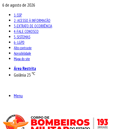
6 de agosto de 2026
1-SSP
2- ACESSO À INFORMAÇÃO
3-EXTRATO DE OCORRÊNCIA
4-FALE CONOSCO
5-SISTEMAS
6- LGPD
Alto contraste
Acessibilidade
Mapa do site
Área Restrita
℃
Goiânia
23
Menu