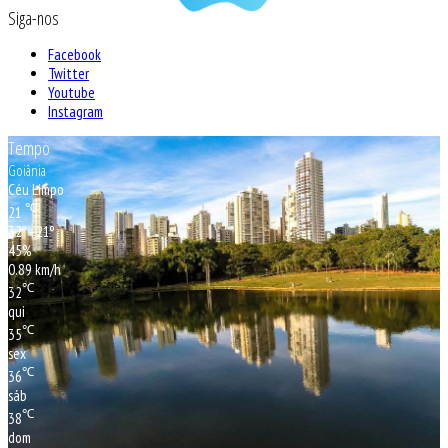
Siga-nos
Facebook
Twitter
Youtube
Instagram
Tempo
Goiânia
Céu Limpo
℃
21
32º - 21º
45%
0.89 km/h
℃
32
qui
℃
35
sex
℃
36
sáb
℃
38
dom