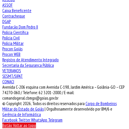
ASSOF
Caixa Beneficente
Contracheque
DGAP
Fundação Dom Pedro II
Polícia Científica
Polícia Civil
Polícia Militar
Procon Goiás
Procon WEB
Registro de Atendimento Integrado
Secretaria da Segurança Pública
VETERANOS
SESMT/SIPAT
CONACI
Avenida C-206 esquina com Avenida C-198, Jardim América – Goiânia-GO – CEP
74270-060 / Telefone: 62 3201-2000 / E-mail:
comandogeral.cbmgo@goias.gov.br
© Copyright 2026, Todos os direitos reservados para
Corpo de Bombeiros
Militar do Estado de Goiás
| Orgulhosamente desenvolvido por BM/6 e
Gerência de Informática
Facebook
Twitter
WhatsApp
Telegram
Botão Voltar ao topo