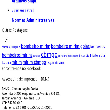
Arquivos Siapi
2 semanas atrás
Normas Administrativas
Outras Postagens
Tags
bombeiro mirim
bombeiro mirim goiás
bombeiros
anapolis
acidente
cbmgo
bombeiros mirins
incendio
Inforbom
jatai
catalão
cristalina
helicoptero
mirim
mirim cbmgo
luziania
resgate
rio verde
Encontre-nos no Facebook
Assessoria de Imprensa – BM/5
BM/5 – Comunicação Social
Avenida C-206 esquina com Avenida C-198,
Jardim América - Goiânia-GO
CEP 74270-060
Telefone: 62 3201-2030 / 3201-2031