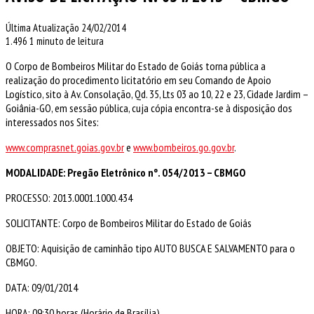
Última Atualização 24/02/2014
1.496
1 minuto de leitura
O Corpo de Bombeiros Militar do Estado de Goiás torna pública a
realização do procedimento licitatório em seu Comando de Apoio
Logístico, sito à Av. Consolação, Qd. 35, Lts 03 ao 10, 22 e 23, Cidade Jardim –
Goiânia-GO, em sessão pública, cuja cópia encontra-se à disposição dos
interessados nos Sites:
www.comprasnet.goias.gov.br
e
www.bombeiros.go.gov.br
.
MODALIDADE: Pregão Eletrônico nº. 054/2013 – CBMGO
PROCESSO: 2013.0001.1000.434
SOLICITANTE: Corpo de Bombeiros Militar do Estado de Goiás
OBJETO: Aquisição de caminhão tipo AUTO BUSCA E SALVAMENTO para o
CBMGO.
DATA: 09/01/2014
HORA: 09:30 horas (Horário de Brasília)