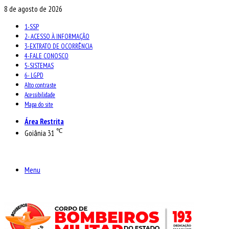
8 de agosto de 2026
1-SSP
2- ACESSO À INFORMAÇÃO
3-EXTRATO DE OCORRÊNCIA
4-FALE CONOSCO
5-SISTEMAS
6- LGPD
Alto contraste
Acessibilidade
Mapa do site
Área Restrita
℃
Goiânia
31
Menu