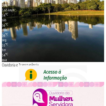
34º - 29º
29%
3.65 km/h
℃
34
sáb
℃
36
dom
℃
36
seg
℃
35
ter
℃
34
qua
Ouvidoria e Transparência