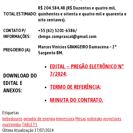
R$ 204.584,48
(
R$ Duzentos e quatro mil,
TOTAL ESTIMADO:
quinhentos e oitenta e quatro mil e quarenta e
oito centavos
).
CONTATO P/
+55 (62) 3201-6386/
INFORMAÇÕES:
cbmgo.comprascal@gmail.com
Marcos Vinícios GRANGEIRO Damacena – 2º
PREGOEIRO (A):
Sargento BM.
EDITAL – PREGÃO ELETRÔNICO Nº
7/2024;
DOWNLOAD DO
EDITAL E
TERMO DE REFERÊNCIA;
ANEXOS:
MINUTA DO CONTRATO.
Etiquetas
bebedouros
gerador de energia
impressora
Mesas
nobreaks
projetores
multimídia
TABLETS
Última Atualização 17/07/2024