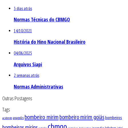
3 dias atrás
Normas Técnicas do CBMGO
14/10/2021
História do Hino Nacional Brasileiro
04/06/2025
Arquivos Siapi
2 semanas atrás
Normas Administrativas
Outras Postagens
Tags
bombeiro mirim
bombeiro mirim goiás
bombeiros
anapolis
acidente
cbmgo
bombeiros mirins