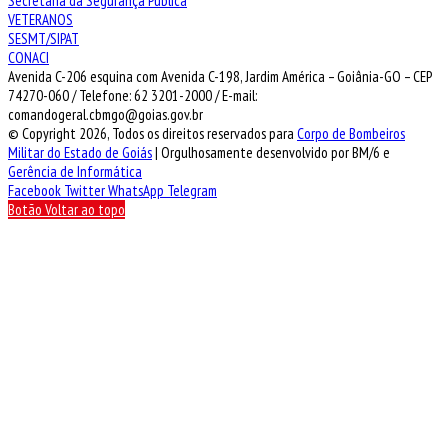
Secretaria da Segurança Pública
VETERANOS
SESMT/SIPAT
CONACI
Avenida C-206 esquina com Avenida C-198, Jardim América – Goiânia-GO – CEP
74270-060 / Telefone: 62 3201-2000 / E-mail:
comandogeral.cbmgo@goias.gov.br
© Copyright 2026, Todos os direitos reservados para
Corpo de Bombeiros
Militar do Estado de Goiás
| Orgulhosamente desenvolvido por BM/6 e
Gerência de Informática
Facebook
Twitter
WhatsApp
Telegram
Botão Voltar ao topo