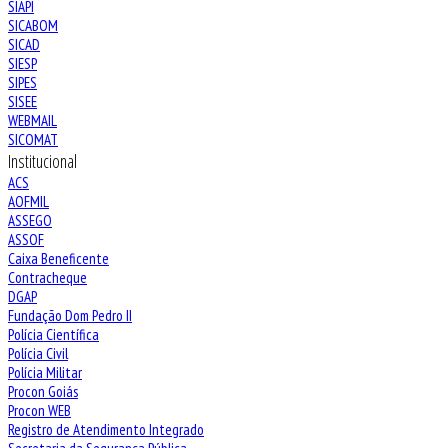
SIAPI
SICABOM
SICAD
SIESP
SIPES
SISEE
WEBMAIL
SICOMAT
Institucional
ACS
AOFMIL
ASSEGO
ASSOF
Caixa Beneficente
Contracheque
DGAP
Fundação Dom Pedro II
Polícia Científica
Polícia Civil
Polícia Militar
Procon Goiás
Procon WEB
Registro de Atendimento Integrado