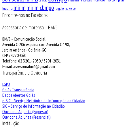
incendio
Inforbom
jatai
catalão
cristalina
helicoptero
mirim
mirim cbmgo
luziania
resgate
rio verde
Encontre-nos no Facebook
Assessoria de Imprensa – BM/5
BM/5 – Comunicação Social
Avenida C-206 esquina com Avenida C-198,
Jardim América - Goiânia-GO
CEP 74270-060
Telefone: 62 3201-2030 / 3201-2031
E-mail: assessoriabm5@gmail.com
Transparência e Ouvidoria
LGPD
Goiás Transparência
Dados Abertos Goiás
e-SIC – Serviço Eletrônico de Informação ao Cidadão
SIC – Serviço de Informação ao Cidadão
Ouvidoria Adjunta (Expresso)
Ouvidoria Adjunta (Presencial)
Instituição