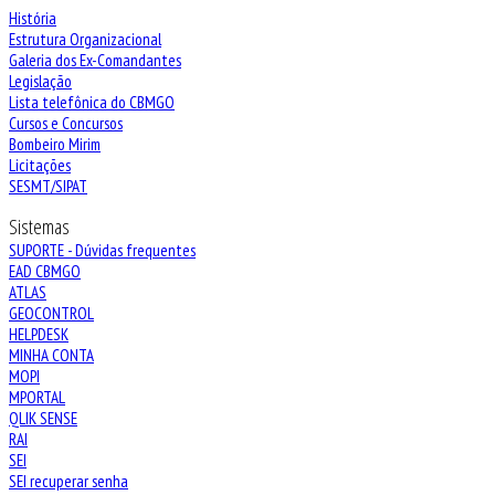
História
Estrutura Organizacional
Galeria dos Ex-Comandantes
Legislação
Lista telefônica do CBMGO
Cursos e Concursos
Bombeiro Mirim
Licitações
SESMT/SIPAT
Sistemas
SUPORTE - Dúvidas frequentes
EAD CBMGO
ATLAS
GEOCONTROL
HELPDESK
MINHA CONTA
MOPI
MPORTAL
QLIK SENSE
RAI
SEI
SEI recuperar senha