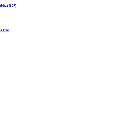
blica (ECP)
 Civil