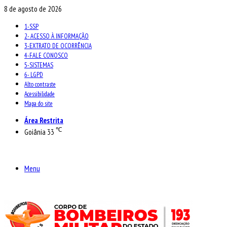
8 de agosto de 2026
1-SSP
2- ACESSO À INFORMAÇÃO
3-EXTRATO DE OCORRÊNCIA
4-FALE CONOSCO
5-SISTEMAS
6- LGPD
Alto contraste
Acessibilidade
Mapa do site
Área Restrita
℃
Goiânia
33
Menu