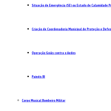
Situação de Emergência (SE) ou Estado de Calamidade Pú
Criação de Coordenadoria Municipal de Proteção e Defesa
Operação Goiás contra o Aedes
Painéis BI
Corpo Musical Bombeiro Militar