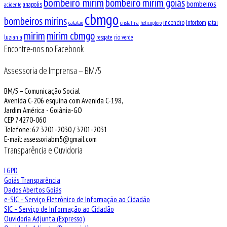
bombeiro mirim
bombeiro mirim goiás
bombeiros
anapolis
acidente
cbmgo
bombeiros mirins
incendio
Inforbom
jatai
catalão
cristalina
helicoptero
mirim
mirim cbmgo
luziania
resgate
rio verde
Encontre-nos no Facebook
Assessoria de Imprensa – BM/5
BM/5 – Comunicação Social
Avenida C-206 esquina com Avenida C-198,
Jardim América - Goiânia-GO
CEP 74270-060
Telefone: 62 3201-2030 / 3201-2031
E-mail: assessoriabm5@gmail.com
Transparência e Ouvidoria
LGPD
Goiás Transparência
Dados Abertos Goiás
e-SIC – Serviço Eletrônico de Informação ao Cidadão
SIC – Serviço de Informação ao Cidadão
Ouvidoria Adjunta (Expresso)