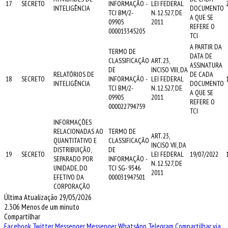
17
SECRETO
INFORMAÇÃO -
LEI FEDERAL
INTELIGÊNCIA
DOCUMENTO
TCI BM/2-
N. 12.527, DE
A QUE SE
09905
2011
REFERE O
000013345205
TCI
A PARTIR DA
TERMO DE
DATA DE
CLASSIFICAÇÃO
ART. 23,
ASSINATURA
DE
INCISO VIII, DA
RELATÓRIOS DE
DE CADA
18
SECRETO
INFORMAÇÃO -
LEI FEDERAL
INTELIGÊNCIA
DOCUMENTO
TCI BM/2-
N. 12.527, DE
A QUE SE
09905
2011
REFERE O
000022794759
TCI
INFORMAÇÕES
RELACIONADAS AO
TERMO DE
ART. 23,
QUANTITATIVO E
CLASSIFICAÇÃO
INCISO VII, DA
DISTRIBUIÇÃO,
DE
19
SECRETO
LEI FEDERAL
19/07/2022
SEPARADO POR
INFORMAÇÃO -
N. 12.527, DE
UNIDADE, DO
TCI SG- 9346
2011
EFETIVO DA
000031947501
CORPORAÇÃO
Última Atualização 29/05/2026
2.306
Menos de um minuto
Compartilhar
Facebook
Twitter
Messenger
Messenger
WhatsApp
Telegram
Compartilhar via