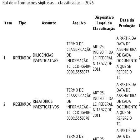
Rol de informações sigilosas – classificadas – 2025
Dispositivo
Data da
Item
Tipo
Assunto
Arquivo
Legal da
Produção
Classificação
A PARTIR DA
TERMO DE
DATA DE
ART. 23,
CLASSIFICAÇÃO
ASSINATURA
INCISO III, DA
DILIGÊNCIAS
DE
DE CADA
1
RESERVADO
LEI FEDERAL
INVESTIGATIVAS
INFORMAÇÃO -
DOCUMENTO
N. 12.527, DE
TCI CCD- 06404
A QUE SE
2011
000013358077
REFERE O
TCI
A PARTIR DA
TERMO DE
DATA DE
ART. 23,
CLASSIFICAÇÃO
ASSINATURA
INCISO III, DA
RELATÓRIOS
DE
DE CADA
2
RESERVADO
LEI FEDERAL
INVESTIGATIVOS
INFORMAÇÃO -
DOCUMENTO
N. 12.527, DE
TCI CCD- 06404
A QUE SE
2011
000013358078
REFERE O
TCI
A PARTIR DA
TERMO DE
DATA DE
ART. 23,