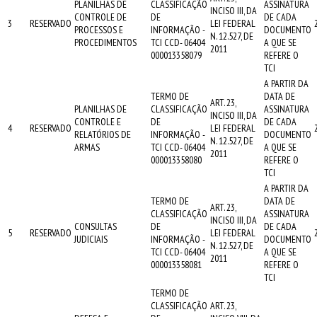
PLANILHAS DE
CLASSIFICAÇÃO
ASSINATURA
INCISO III, DA
CONTROLE DE
DE
DE CADA
3
RESERVADO
LEI FEDERAL
PROCESSOS E
INFORMAÇÃO -
DOCUMENTO
N. 12.527, DE
PROCEDIMENTOS
TCI CCD- 06404
A QUE SE
2011
000013358079
REFERE O
TCI
A PARTIR DA
TERMO DE
DATA DE
ART. 23,
PLANILHAS DE
CLASSIFICAÇÃO
ASSINATURA
INCISO III, DA
CONTROLE E
DE
DE CADA
4
RESERVADO
LEI FEDERAL
RELATÓRIOS DE
INFORMAÇÃO -
DOCUMENTO
N. 12.527, DE
ARMAS
TCI CCD- 06404
A QUE SE
2011
000013358080
REFERE O
TCI
A PARTIR DA
TERMO DE
DATA DE
ART. 23,
CLASSIFICAÇÃO
ASSINATURA
INCISO III, DA
CONSULTAS
DE
DE CADA
5
RESERVADO
LEI FEDERAL
JUDICIAIS
INFORMAÇÃO -
DOCUMENTO
N. 12.527, DE
TCI CCD- 06404
A QUE SE
2011
000013358081
REFERE O
TCI
TERMO DE
CLASSIFICAÇÃO
ART. 23,