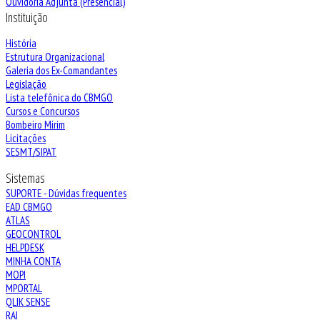
Ouvidoria Adjunta (Presencial)
Instituição
História
Estrutura Organizacional
Galeria dos Ex-Comandantes
Legislação
Lista telefônica do CBMGO
Cursos e Concursos
Bombeiro Mirim
Licitações
SESMT/SIPAT
Sistemas
SUPORTE - Dúvidas frequentes
EAD CBMGO
ATLAS
GEOCONTROL
HELPDESK
MINHA CONTA
MOPI
MPORTAL
QLIK SENSE
RAI