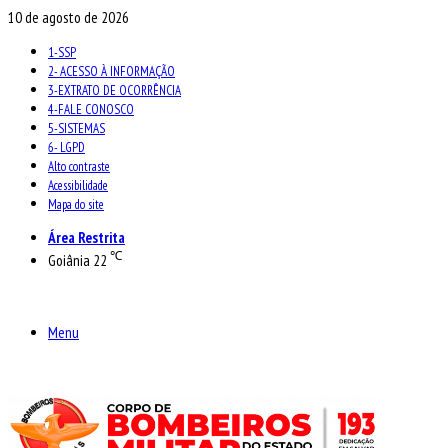
10 de agosto de 2026
1-SSP
2- ACESSO À INFORMAÇÃO
3-EXTRATO DE OCORRÊNCIA
4-FALE CONOSCO
5-SISTEMAS
6- LGPD
Alto contraste
Acessibilidade
Mapa do site
Área Restrita
℃
Goiânia
22
Menu