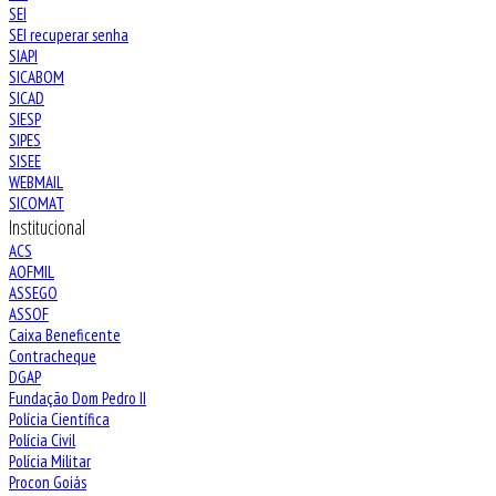
SEI
SEI recuperar senha
SIAPI
SICABOM
SICAD
SIESP
SIPES
SISEE
WEBMAIL
SICOMAT
Institucional
ACS
AOFMIL
ASSEGO
ASSOF
Caixa Beneficente
Contracheque
DGAP
Fundação Dom Pedro II
Polícia Científica
Polícia Civil
Polícia Militar
Procon Goiás