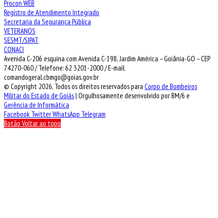
Procon WEB
Registro de Atendimento Integrado
Secretaria da Segurança Pública
VETERANOS
SESMT/SIPAT
CONACI
Avenida C-206 esquina com Avenida C-198, Jardim América – Goiânia-GO – CEP
74270-060 / Telefone: 62 3201-2000 / E-mail:
comandogeral.cbmgo@goias.gov.br
© Copyright 2026, Todos os direitos reservados para
Corpo de Bombeiros
Militar do Estado de Goiás
| Orgulhosamente desenvolvido por BM/6 e
Gerência de Informática
Facebook
Twitter
WhatsApp
Telegram
Botão Voltar ao topo