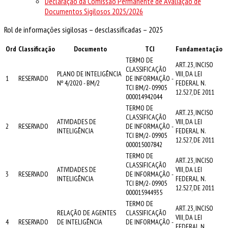
Declaração da Comissão Permanente de Avaliação de
Documentos Sigilosos 2025/2026
Rol de informações sigilosas – desclassificadas – 2025
Ord
Classificação
Documento
TCI
Fundamentação
TERMO DE
ART. 23, INCISO
CLASSIFICAÇÃO
PLANO DE INTELIGÊNCIA
VIII, DA LEI
1
RESERVADO
DE INFORMAÇÃO -
Nº 4/2020 - BM/2
FEDERAL N.
TCI BM/2- 09905
12.527, DE 2011
000014942044
TERMO DE
ART. 23, INCISO
CLASSIFICAÇÃO
ATIVIDADES DE
VIII, DA LEI
2
RESERVADO
DE INFORMAÇÃO -
INTELIGÊNCIA
FEDERAL N.
TCI BM/2- 09905
12.527, DE 2011
000015007842
TERMO DE
ART. 23, INCISO
CLASSIFICAÇÃO
ATIVIDADES DE
VIII, DA LEI
3
RESERVADO
DE INFORMAÇÃO -
INTELIGÊNCIA
FEDERAL N.
TCI BM/2- 09905
12.527, DE 2011
000015944935
TERMO DE
ART. 23, INCISO
RELAÇÃO DE AGENTES
CLASSIFICAÇÃO
VIII, DA LEI
4
RESERVADO
DE INTELIGÊNCIA
DE INFORMAÇÃO -
FEDERAL N.