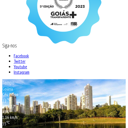
Siga-nos
Facebook
Twitter
Youtube
Instagram
Tempo
Goiânia
Céu Limpo
℃
22
35º - 22º
43%
1.16 km/h
℃
35