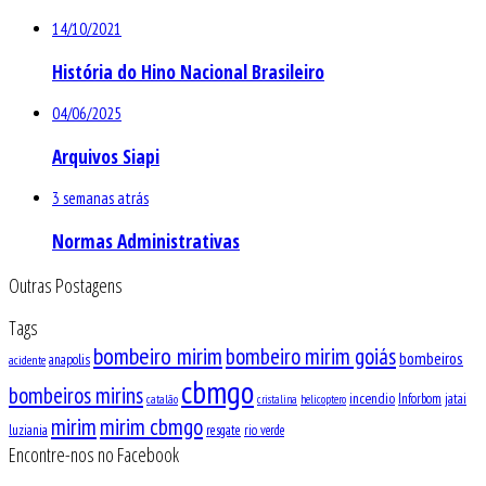
14/10/2021
História do Hino Nacional Brasileiro
04/06/2025
Arquivos Siapi
3 semanas atrás
Normas Administrativas
Outras Postagens
Tags
bombeiro mirim
bombeiro mirim goiás
bombeiros
anapolis
acidente
cbmgo
bombeiros mirins
incendio
Inforbom
jatai
catalão
cristalina
helicoptero
mirim
mirim cbmgo
luziania
resgate
rio verde
Encontre-nos no Facebook