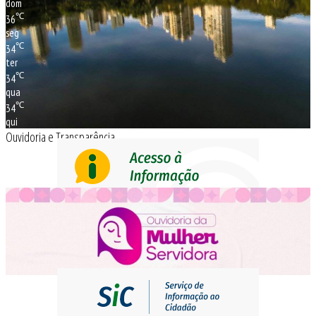
dom
℃
36
seg
℃
34
ter
℃
34
qua
℃
34
qui
Ouvidoria e Transparência