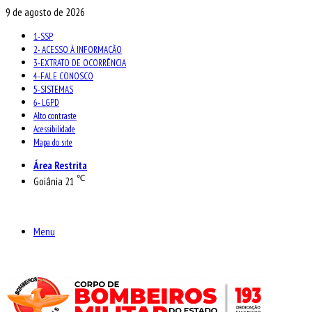
9 de agosto de 2026
1-SSP
2- ACESSO À INFORMAÇÃO
3-EXTRATO DE OCORRÊNCIA
4-FALE CONOSCO
5-SISTEMAS
6- LGPD
Alto contraste
Acessibilidade
Mapa do site
Área Restrita
℃
Goiânia
21
Menu