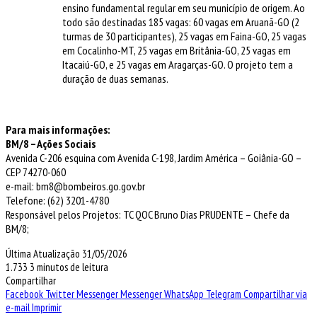
ensino fundamental regular em seu município de origem. Ao
todo são destinadas 185 vagas: 60 vagas em Aruanã-GO (2
turmas de 30 participantes), 25 vagas em Faina-GO, 25 vagas
em Cocalinho-MT, 25 vagas em Britânia-GO, 25 vagas em
Itacaiú-GO, e 25 vagas em Aragarças-GO. O projeto tem a
duração de duas semanas.
Para mais informações:
BM/8 – Ações Sociais
Avenida C-206 esquina com Avenida C-198, Jardim América – Goiânia-GO –
CEP 74270-060
e-mail: bm8@bombeiros.go.gov.br
Telefone: (62) 3201-4780
Responsável pelos Projetos: TC QOC Bruno Dias PRUDENTE – Chefe da
BM/8;
Última Atualização 31/05/2026
1.733
3 minutos de leitura
Compartilhar
Facebook
Twitter
Messenger
Messenger
WhatsApp
Telegram
Compartilhar via
e-mail
Imprimir