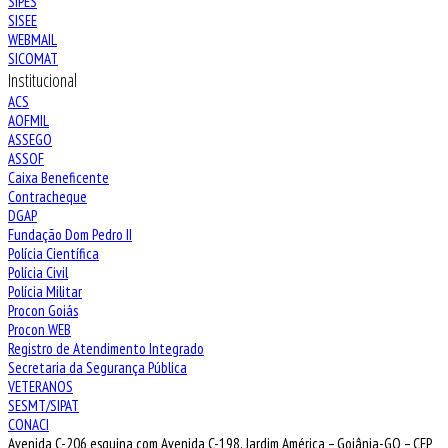
SIPES
SISEE
WEBMAIL
SICOMAT
Institucional
ACS
AOFMIL
ASSEGO
ASSOF
Caixa Beneficente
Contracheque
DGAP
Fundação Dom Pedro II
Polícia Científica
Polícia Civil
Polícia Militar
Procon Goiás
Procon WEB
Registro de Atendimento Integrado
Secretaria da Segurança Pública
VETERANOS
SESMT/SIPAT
CONACI
Avenida C-206 esquina com Avenida C-198, Jardim América – Goiânia-GO – CEP