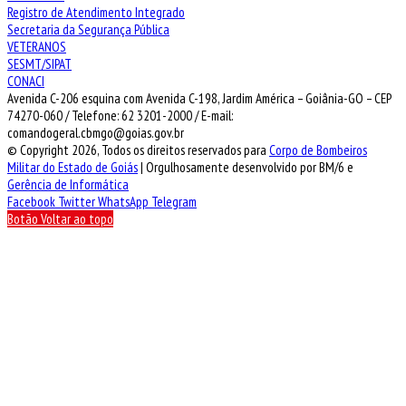
Registro de Atendimento Integrado
Secretaria da Segurança Pública
VETERANOS
SESMT/SIPAT
CONACI
Avenida C-206 esquina com Avenida C-198, Jardim América – Goiânia-GO – CEP
74270-060 / Telefone: 62 3201-2000 / E-mail:
comandogeral.cbmgo@goias.gov.br
© Copyright 2026, Todos os direitos reservados para
Corpo de Bombeiros
Militar do Estado de Goiás
| Orgulhosamente desenvolvido por BM/6 e
Gerência de Informática
Facebook
Twitter
WhatsApp
Telegram
Botão Voltar ao topo