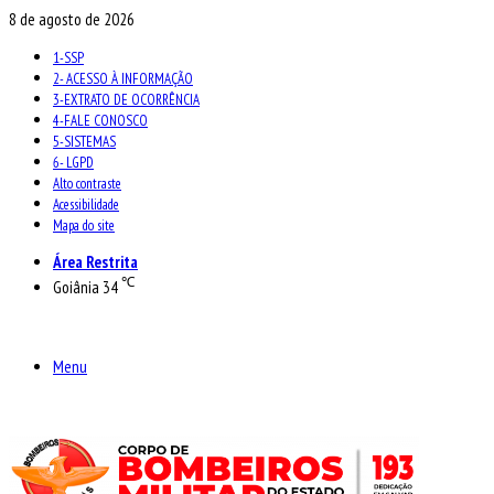
8 de agosto de 2026
1-SSP
2- ACESSO À INFORMAÇÃO
3-EXTRATO DE OCORRÊNCIA
4-FALE CONOSCO
5-SISTEMAS
6- LGPD
Alto contraste
Acessibilidade
Mapa do site
Área Restrita
℃
Goiânia
34
Menu