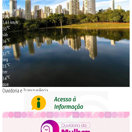
℃
33
33º - 30º
19%
3.63 km/h
℃
30
sáb
℃
36
dom
℃
37
seg
℃
35
ter
℃
34
qua
Ouvidoria e Transparência