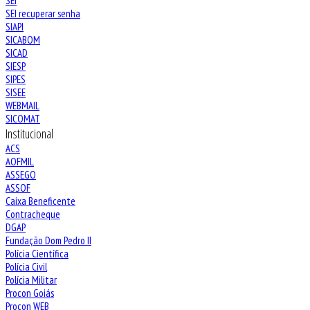
SEI
SEI recuperar senha
SIAPI
SICABOM
SICAD
SIESP
SIPES
SISEE
WEBMAIL
SICOMAT
Institucional
ACS
AOFMIL
ASSEGO
ASSOF
Caixa Beneficente
Contracheque
DGAP
Fundação Dom Pedro II
Polícia Científica
Polícia Civil
Polícia Militar
Procon Goiás
Procon WEB