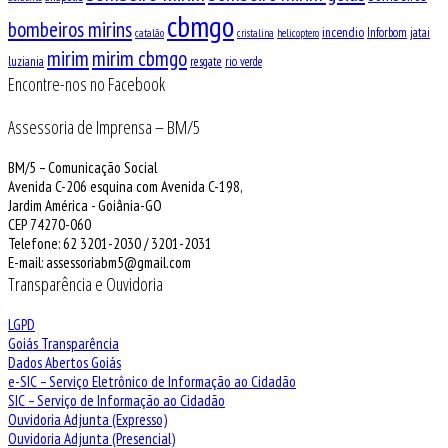
cbmgo
bombeiros mirins
incendio
Inforbom
jatai
catalão
cristalina
helicoptero
mirim
mirim cbmgo
luziania
resgate
rio verde
Encontre-nos no Facebook
Assessoria de Imprensa – BM/5
BM/5 – Comunicação Social
Avenida C-206 esquina com Avenida C-198,
Jardim América - Goiânia-GO
CEP 74270-060
Telefone: 62 3201-2030 / 3201-2031
E-mail: assessoriabm5@gmail.com
Transparência e Ouvidoria
LGPD
Goiás Transparência
Dados Abertos Goiás
e-SIC – Serviço Eletrônico de Informação ao Cidadão
SIC – Serviço de Informação ao Cidadão
Ouvidoria Adjunta (Expresso)
Ouvidoria Adjunta (Presencial)