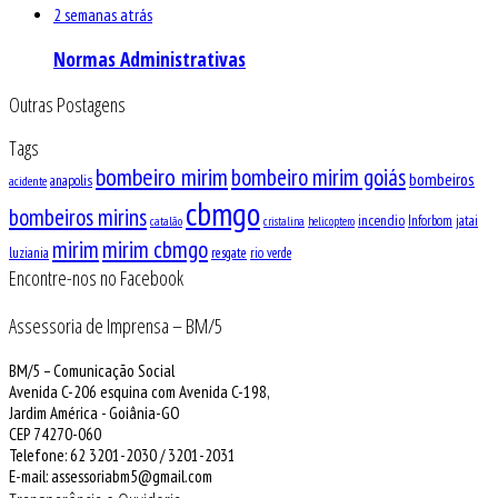
2 semanas atrás
Normas Administrativas
Outras Postagens
Tags
bombeiro mirim
bombeiro mirim goiás
bombeiros
anapolis
acidente
cbmgo
bombeiros mirins
incendio
Inforbom
jatai
catalão
cristalina
helicoptero
mirim
mirim cbmgo
luziania
resgate
rio verde
Encontre-nos no Facebook
Assessoria de Imprensa – BM/5
BM/5 – Comunicação Social
Avenida C-206 esquina com Avenida C-198,
Jardim América - Goiânia-GO
CEP 74270-060
Telefone: 62 3201-2030 / 3201-2031
E-mail: assessoriabm5@gmail.com