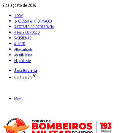
9 de agosto de 2026
1-SSP
2- ACESSO À INFORMAÇÃO
3-EXTRATO DE OCORRÊNCIA
4-FALE CONOSCO
5-SISTEMAS
6- LGPD
Alto contraste
Acessibilidade
Mapa do site
Área Restrita
℃
Goiânia
23
Menu