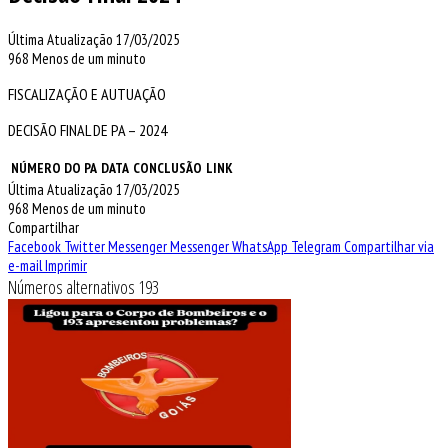
Última Atualização 17/03/2025
968
Menos de um minuto
FISCALIZAÇÃO E AUTUAÇÃO
DECISÃO FINAL DE PA – 2024
NÚMERO DO PA
DATA
CONCLUSÃO
LINK
Última Atualização 17/03/2025
968
Menos de um minuto
Compartilhar
Facebook
Twitter
Messenger
Messenger
WhatsApp
Telegram
Compartilhar via
e-mail
Imprimir
Números alternativos 193