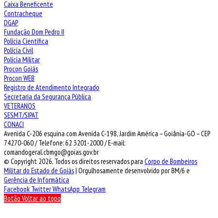
Caixa Beneficente
Contracheque
DGAP
Fundação Dom Pedro II
Polícia Científica
Polícia Civil
Polícia Militar
Procon Goiás
Procon WEB
Registro de Atendimento Integrado
Secretaria da Segurança Pública
VETERANOS
SESMT/SIPAT
CONACI
Avenida C-206 esquina com Avenida C-198, Jardim América – Goiânia-GO – CEP
74270-060 / Telefone: 62 3201-2000 / E-mail:
comandogeral.cbmgo@goias.gov.br
© Copyright 2026, Todos os direitos reservados para
Corpo de Bombeiros
Militar do Estado de Goiás
| Orgulhosamente desenvolvido por BM/6 e
Gerência de Informática
Facebook
Twitter
WhatsApp
Telegram
Botão Voltar ao topo