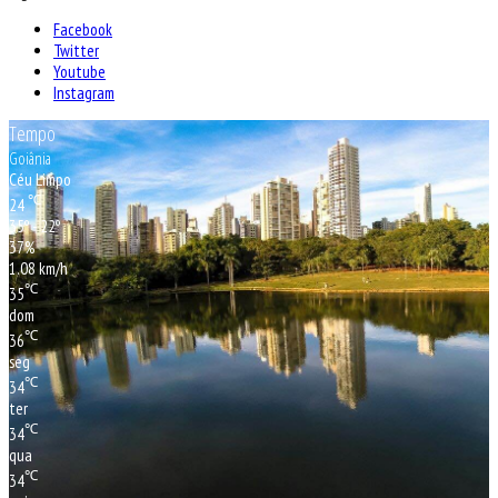
Facebook
Twitter
Youtube
Instagram
Tempo
Goiânia
Céu Limpo
℃
24
35º - 22º
37%
1.08 km/h
℃
35
dom
℃
36
seg
℃
34
ter
℃
34
qua
℃
34