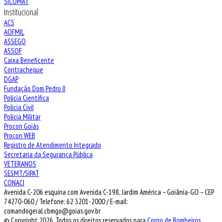
SICOMAT
Institucional
ACS
AOFMIL
ASSEGO
ASSOF
Caixa Beneficente
Contracheque
DGAP
Fundação Dom Pedro II
Polícia Científica
Polícia Civil
Polícia Militar
Procon Goiás
Procon WEB
Registro de Atendimento Integrado
Secretaria da Segurança Pública
VETERANOS
SESMT/SIPAT
CONACI
Avenida C-206 esquina com Avenida C-198, Jardim América – Goiânia-GO – CEP
74270-060 / Telefone: 62 3201-2000 / E-mail:
comandogeral.cbmgo@goias.gov.br
© Copyright 2026, Todos os direitos reservados para
Corpo de Bombeiros