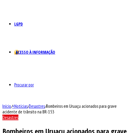
LGPD
ACESSO À INFORMAÇÃO
Procurar por
Início
/
+Notícias
/
Desastres
/
Bombeiros em Uruaçu acionados para grave
acidente de trânsito na BR-153
Desastres
Bombeiros em Uruaçu acionados para grave