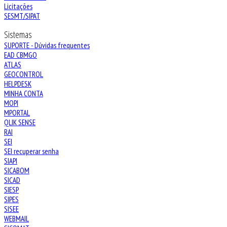
Licitações
SESMT/SIPAT
Sistemas
SUPORTE - Dúvidas frequentes
EAD CBMGO
ATLAS
GEOCONTROL
HELPDESK
MINHA CONTA
MOPI
MPORTAL
QLIK SENSE
RAI
SEI
SEI recuperar senha
SIAPI
SICABOM
SICAD
SIESP
SIPES
SISEE
WEBMAIL