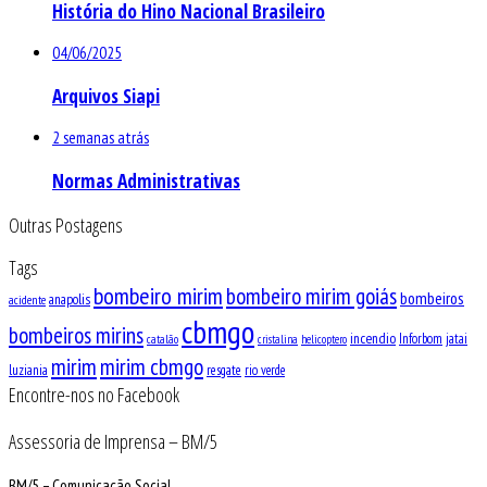
História do Hino Nacional Brasileiro
04/06/2025
Arquivos Siapi
2 semanas atrás
Normas Administrativas
Outras Postagens
Tags
bombeiro mirim
bombeiro mirim goiás
bombeiros
anapolis
acidente
cbmgo
bombeiros mirins
incendio
Inforbom
jatai
catalão
cristalina
helicoptero
mirim
mirim cbmgo
luziania
resgate
rio verde
Encontre-nos no Facebook
Assessoria de Imprensa – BM/5
BM/5 – Comunicação Social