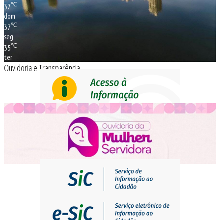
℃
37
dom
℃
37
seg
℃
35
ter
Ouvidoria e Transparência