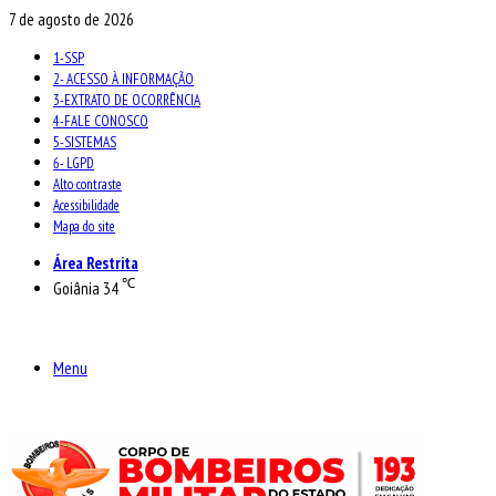
7 de agosto de 2026
1-SSP
2- ACESSO À INFORMAÇÃO
3-EXTRATO DE OCORRÊNCIA
4-FALE CONOSCO
5-SISTEMAS
6- LGPD
Alto contraste
Acessibilidade
Mapa do site
Área Restrita
℃
Goiânia
34
Menu