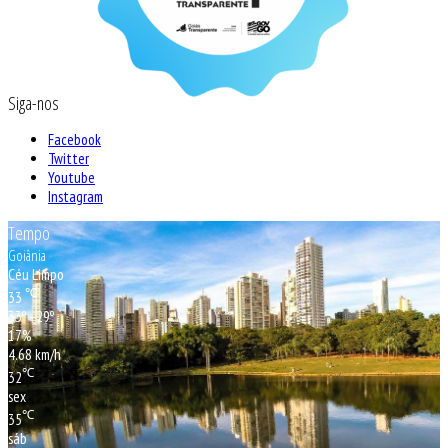
Siga-nos
Facebook
Twitter
Youtube
Instagram
Tempo
Goiânia
Céu Limpo
℃
33
33º - 29º
17%
4.68 km/h
℃
32
sex
℃
35
sáb