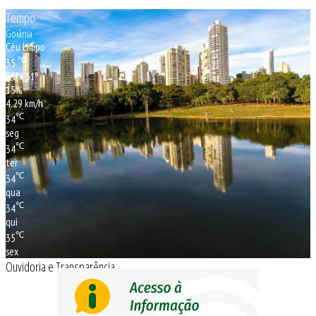
Tempo
Goiânia
Céu Limpo
℃
35
35º - 31º
15%
4.29 km/h
℃
34
seg
℃
34
ter
℃
34
qua
℃
34
qui
℃
35
sex
Ouvidoria e Transparência