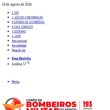
10 de agosto de 2026
1-SSP
2- ACESSO À INFORMAÇÃO
3-EXTRATO DE OCORRÊNCIA
4-FALE CONOSCO
5-SISTEMAS
6- LGPD
Alto contraste
Acessibilidade
Mapa do site
Área Restrita
℃
Goiânia
37
Menu