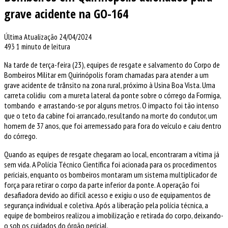
grave acidente na GO-164
Última Atualização 24/04/2024
493
1 minuto de leitura
Na tarde de terça-feira (23), equipes de resgate e salvamento do Corpo de
Bombeiros Militar em Quirinópolis foram chamadas para atender a um
grave acidente de trânsito na zona rural, próximo à Usina Boa Vista. Uma
carreta colidiu com a mureta lateral da ponte sobre o córrego da Formiga,
tombando e arrastando-se por alguns metros. O impacto foi tão intenso
que o teto da cabine foi arrancado, resultando na morte do condutor, um
homem de 37 anos, que foi arremessado para fora do veículo e caiu dentro
do córrego.
Quando as equipes de resgate chegaram ao local, encontraram a vítima já
sem vida. A Polícia Técnico Científica foi acionada para os procedimentos
periciais, enquanto os bombeiros montaram um sistema multiplicador de
força para retirar o corpo da parte inferior da ponte. A operação foi
desafiadora devido ao difícil acesso e exigiu o uso de equipamentos de
segurança individual e coletiva. Após a liberação pela polícia técnica, a
equipe de bombeiros realizou a imobilização e retirada do corpo, deixando-
o sob os cuidados do órgão pericial.