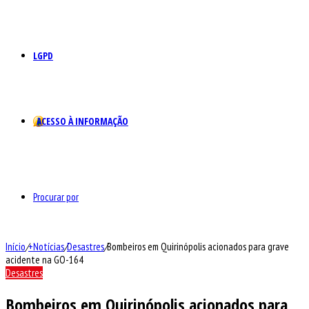
LGPD
ACESSO À INFORMAÇÃO
Procurar por
Início
/
+Notícias
/
Desastres
/
Bombeiros em Quirinópolis acionados para grave
acidente na GO-164
Desastres
Bombeiros em Quirinópolis acionados para