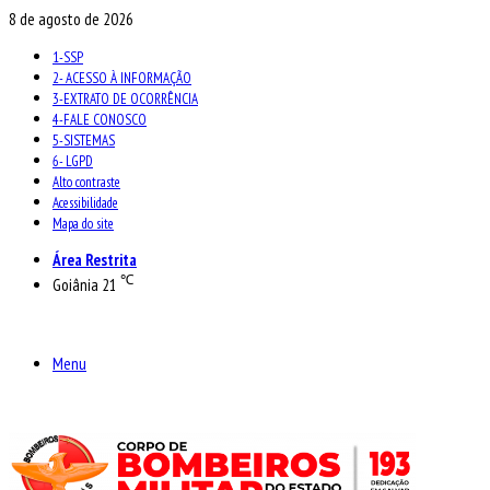
8 de agosto de 2026
1-SSP
2- ACESSO À INFORMAÇÃO
3-EXTRATO DE OCORRÊNCIA
4-FALE CONOSCO
5-SISTEMAS
6- LGPD
Alto contraste
Acessibilidade
Mapa do site
Área Restrita
℃
Goiânia
21
Menu