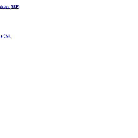
blica (ECP)
 Civil