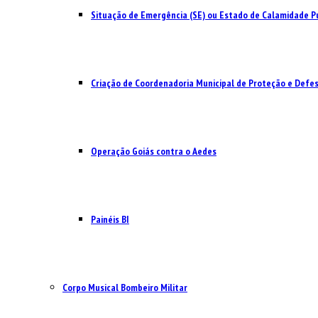
Situação de Emergência (SE) ou Estado de Calamidade Pú
Criação de Coordenadoria Municipal de Proteção e Defesa
Operação Goiás contra o Aedes
Painéis BI
Corpo Musical Bombeiro Militar