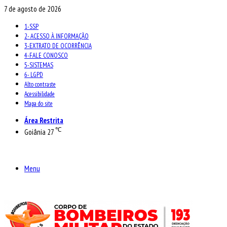
7 de agosto de 2026
1-SSP
2- ACESSO À INFORMAÇÃO
3-EXTRATO DE OCORRÊNCIA
4-FALE CONOSCO
5-SISTEMAS
6- LGPD
Alto contraste
Acessibilidade
Mapa do site
Área Restrita
℃
Goiânia
27
Menu