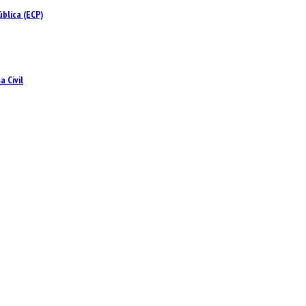
blica (ECP)
 Civil