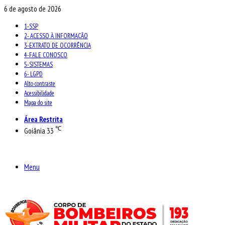
6 de agosto de 2026
1-SSP
2- ACESSO À INFORMAÇÃO
3-EXTRATO DE OCORRÊNCIA
4-FALE CONOSCO
5-SISTEMAS
6- LGPD
Alto contraste
Acessibilidade
Mapa do site
Área Restrita
℃
Goiânia
33
Menu