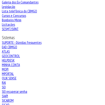
Galeria dos Ex-Comandantes
Legislação
Lista telefônica do CBMGO
Cursos e Concursos
Bombeiro Mirim
Licitações
SESMT/SIPAT
Sistemas
SUPORTE - Dúvidas frequentes
EAD CBMGO
ATLAS
GEOCONTROL
HELPDESK
MINHA CONTA
MOPI
MPORTAL
QLIK SENSE
RAI
SEI
SEI recuperar senha
SIAPI
SICABOM
SICAD