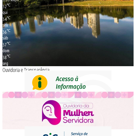
℃
32
qui
℃
34
sex
℃
36
sáb
℃
37
dom
℃
38
seg
Ouvidoria e Transparência