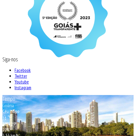
Siga-nos
Facebook
Twitter
Youtube
Instagram
Tempo
Goiânia
Céu Limpo
℃
31
32º - 29º
22%
3.53 km/h