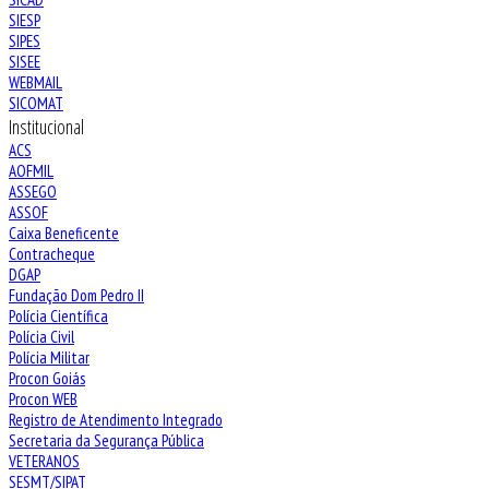
SIESP
SIPES
SISEE
WEBMAIL
SICOMAT
Institucional
ACS
AOFMIL
ASSEGO
ASSOF
Caixa Beneficente
Contracheque
DGAP
Fundação Dom Pedro II
Polícia Científica
Polícia Civil
Polícia Militar
Procon Goiás
Procon WEB
Registro de Atendimento Integrado
Secretaria da Segurança Pública
VETERANOS
SESMT/SIPAT