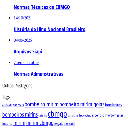
Normas Técnicas do CBMGO
14/10/2021
História do Hino Nacional Brasileiro
04/06/2025
Arquivos Siapi
2 semanas atrás
Normas Administrativas
Outras Postagens
Tags
bombeiro mirim
bombeiro mirim goiás
bombeiros
anapolis
acidente
cbmgo
bombeiros mirins
incendio
Inforbom
jatai
catalão
cristalina
helicoptero
mirim
mirim cbmgo
luziania
resgate
rio verde